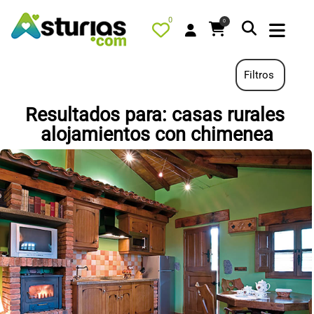
0
0
Filtros
Resultados para: casas rurales
PORTADA
alojamientos con chimenea
QUÉ HACER
ALOJAMIENTOS
RESTAURANTES
TURISMO ACTIVO
TIENDA
AGENDA
OFERTAS