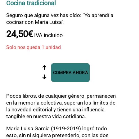
OFERTAS
Cocina tradicional
CONTACTO
Seguro que alguna vez has oído: “Yo aprendí a
cocinar con María Luisa”.
24
,
50
€
IVA incluido
Solo nos queda 1 unidad
El
COMPRA AHORA
arte
de
cocinar
cantidad
Pocos libros, de cualquier género, permanecen
en la memoria colectiva, superan los límites de
la novedad editorial y tienen una influencia
tangible en nuestra vida cotidiana.
Maria Luisa García (1919-2019) logró todo
esto, sin ni siquiera pretenderlo, con las dos