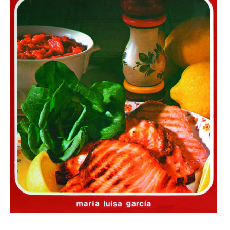
LOTES REGALO
FABES
QUESOS ASTURIANOS
CONSERVAS, PATÉS Y PLATOS
COCINADOS
SIDRA
VINOS
CERVEZAS ARTESANAS
REPOSTERÍA Y DULCES
ARROZ CON LECHE
LICORES / DESTILADOS
LIBROS
DECORACIÓN
AGENDA