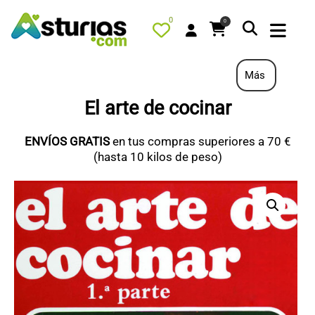
0
0
Más
El arte de cocinar
PORTADA
ENVÍOS GRATIS
en tus compras superiores a 70 €
QUÉ HACER
(hasta 10 kilos de peso)
ALOJAMIENTOS
RESTAURANTES
TURISMO ACTIVO
TIENDA
PORTADA / DESTACADO
TODOS LOS PRODUCTOS