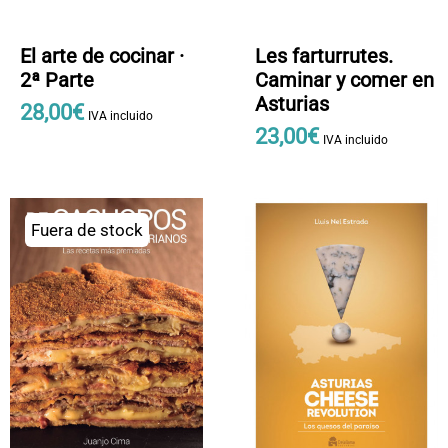
El arte de cocinar ·
Les farturrutes.
2ª Parte
Caminar y comer en
Asturias
28
,
00
€
IVA incluido
23
,
00
€
IVA incluido
Fuera de stock