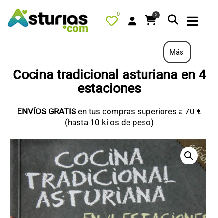
0
0
Más
Cocina tradicional asturiana en 4
estaciones
PORTADA
QUÉ HACER
ENVÍOS GRATIS
en tus compras superiores a 70 €
(hasta 10 kilos de peso)
ALOJAMIENTOS
RESTAURANTES
TURISMO ACTIVO
TIENDA
PORTADA / DESTACADO
TODOS LOS PRODUCTOS