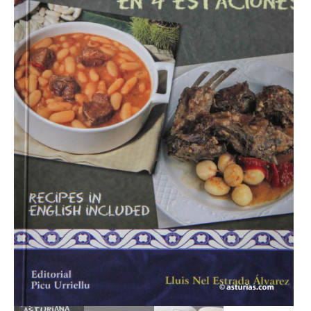
LOTES REGALO
FABES
QUESOS ASTURIANOS
CONSERVAS, PATÉS Y PLATOS
COCINADOS
SIDRA
VINOS
CERVEZAS ARTESANAS
REPOSTERÍA Y DULCES
ARROZ CON LECHE
LICORES / DESTILADOS
LIBROS
DECORACIÓN
AGENDA