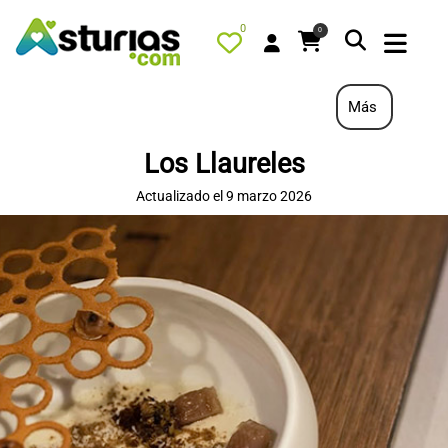
0
0
Más
Los Llaureles
PORTADA
Actualizado el 9 marzo 2026
QUÉ HACER
ALOJAMIENTOS
RESTAURANTES
TURISMO ACTIVO
TIENDA
AGENDA
OFERTAS