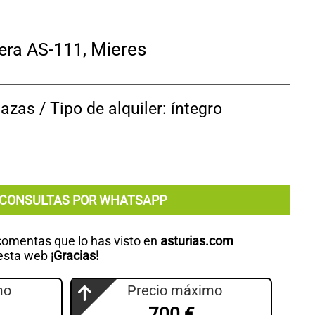
Mieres
tera AS-111
,
zas / Tipo de alquiler: íntegro
CONSULTAS POR WHATSAPP
 comentas que lo has visto en
asturias.com
 esta web
¡Gracias!
mo
Precio máximo
700 €