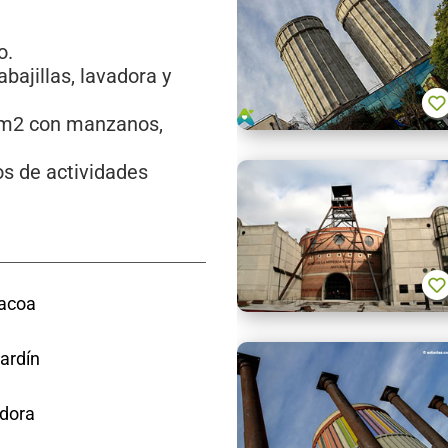
o.
bajillas, lavadora y
0 m2 con manzanos,
os de actividades
acoa
ardín
dora