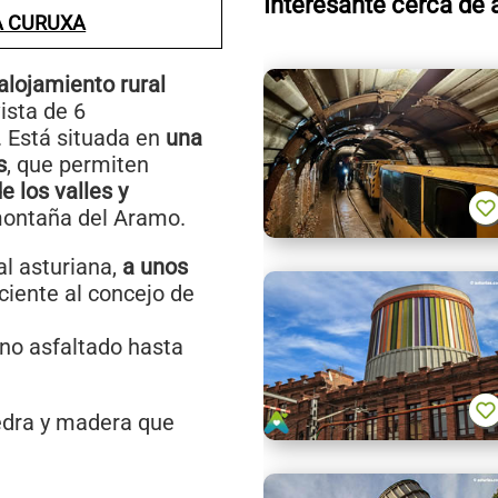
Interesante cerca de 
A CURUXA
alojamiento rural
vista de 6
. Está situada en
una
s
, que permiten
e los valles y
montaña del Aramo.
al asturiana,
a unos
ciente al concejo de
no asfaltado hasta
iedra y madera que