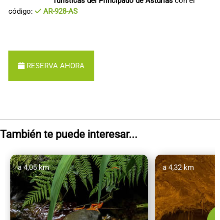
Turísticas del Principado de Asturias
con el
código:
AR-928-AS
RESERVA AHORA
También te puede interesar...
a 4,05 km
a 4,32 km