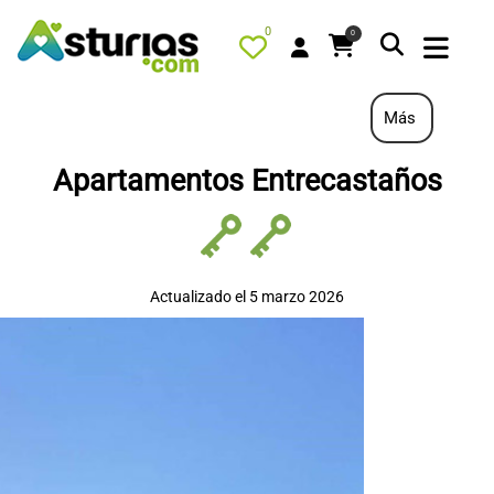
0
0
Más
Apartamentos Entrecastaños
PORTADA
QUÉ HACER
ALOJAMIENTOS
Actualizado el 5 marzo 2026
RESTAURANTES
TURISMO ACTIVO
TIENDA
AGENDA
OFERTAS