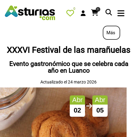
0
0
Más
XXXVI Festival de las marañuelas
PORTADA
Evento gastronómico que se celebra cada
QUÉ HACER
año en Luanco
ALOJAMIENTOS
Actualizado el 24 marzo 2026
RESTAURANTES
TURISMO ACTIVO
Abr
Abr
TIENDA
02
05
AGENDA
OFERTAS