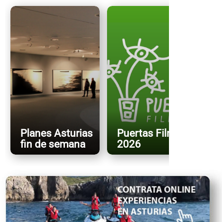
Planes Asturias
Puertas FilmFest
fin de semana
2026
X