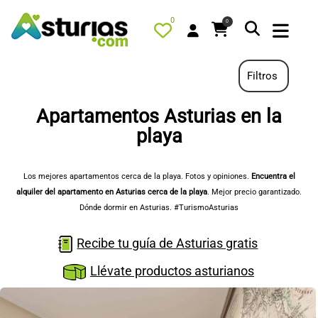
0
0
Filtros
Apartamentos Asturias en la
PORTADA
playa
QUÉ HACER
Los mejores apartamentos cerca de la playa. Fotos y opiniones.
Encuentra el
ALOJAMIENTOS
alquiler del apartamento en Asturias cerca de la playa
. Mejor precio garantizado.
RESTAURANTES
Dónde dormir en Asturias. #TurismoAsturias
TURISMO ACTIVO
Recibe tu guía de Asturias gratis
TIENDA
Llévate productos asturianos
AGENDA
OFERTAS