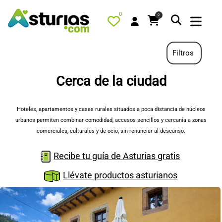
0
0
Filtros
Cerca de la ciudad
PORTADA
QUÉ HACER
Hoteles, apartamentos y casas rurales situados a poca distancia de núcleos
urbanos permiten combinar comodidad, accesos sencillos y cercanía a zonas
ALOJAMIENTOS
comerciales, culturales y de ocio, sin renunciar al descanso.
RESTAURANTES
Recibe tu guía de Asturias gratis
TURISMO ACTIVO
Llévate productos asturianos
TIENDA
AGENDA
OFERTAS