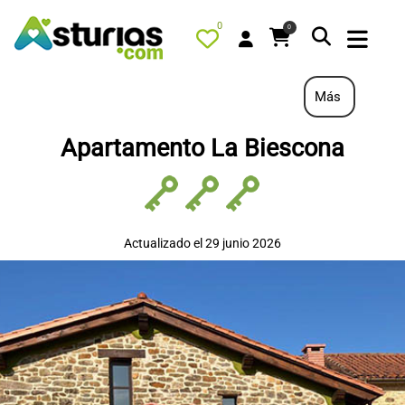
0
0
Más
Apartamento La Biescona
PORTADA
QUÉ HACER
ALOJAMIENTOS
Actualizado el 29 junio 2026
RESTAURANTES
TURISMO ACTIVO
TIENDA
AGENDA
OFERTAS