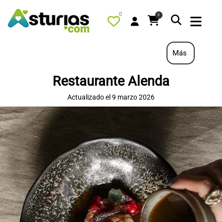
0
0
Más
Restaurante Alenda
PORTADA
Actualizado el 9 marzo 2026
QUÉ HACER
ALOJAMIENTOS
RESTAURANTES
TURISMO ACTIVO
TIENDA
AGENDA
OFERTAS