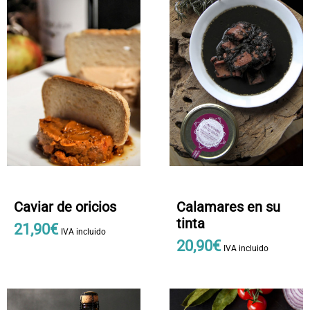
Caviar de oricios
Calamares en su
tinta
21
,
90
€
IVA incluido
20
,
90
€
IVA incluido