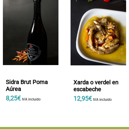
Sidra Brut Poma
Xarda o verdel en
Aúrea
escabeche
8
,
25
€
12
,
95
€
IVA incluido
IVA incluido