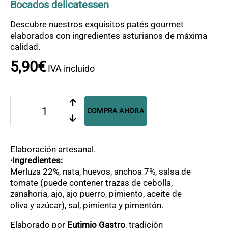
OFERTAS
Bocados delicatessen
CONTACTO
Descubre nuestros exquisitos patés gourmet
elaborados con ingredientes asturianos de máxima
calidad.
5
,
90
€
IVA incluido
Paté
COMPRA AHORA
de
merluza
y
anchoa
Elaboración artesanal.
cantidad
·Ingredientes:
Merluza 22%, nata, huevos, anchoa 7%, salsa de
tomate (puede contener trazas de cebolla,
zanahoria, ajo, ajo puerro, pimiento, aceite de
oliva y azúcar), sal, pimienta y pimentón.
Elaborado por
Eutimio Gastro
, tradición