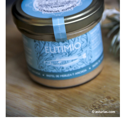
LOTES REGALO
FABES
QUESOS ASTURIANOS
CONSERVAS, PATÉS Y PLATOS
COCINADOS
SIDRA
VINOS
CERVEZAS ARTESANAS
REPOSTERÍA Y DULCES
ARROZ CON LECHE
LICORES / DESTILADOS
LIBROS
DECORACIÓN
AGENDA