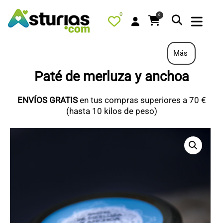
0
0
Más
Paté de merluza y anchoa
PORTADA
ENVÍOS GRATIS
en tus compras superiores a 70 €
QUÉ HACER
(hasta 10 kilos de peso)
ALOJAMIENTOS
RESTAURANTES
TURISMO ACTIVO
TIENDA
PORTADA / DESTACADO
TODOS LOS PRODUCTOS