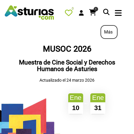
0
0
Más
MUSOC 2026
PORTADA
Muestra de Cine Social y Derechos
QUÉ HACER
Humanos de Asturies
ALOJAMIENTOS
Actualizado el 24 marzo 2026
RESTAURANTES
TURISMO ACTIVO
Ene
Ene
TIENDA
10
31
AGENDA
OFERTAS