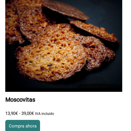
Moscovitas
13
,
90
€
-
39
,
00
€
Rango de precios: desde 13
,
90
€ hasta 39
,
00
€
IVA incluido
Compra ahora