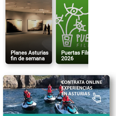
Planes Asturias
Puertas FilmFest
fin de semana
2026
X