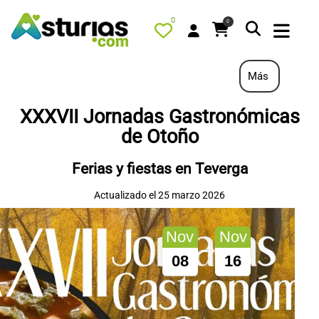
0
0
Más
XXXVII Jornadas Gastronómicas
PORTADA
de Otoño
QUÉ HACER
Ferias y fiestas en Teverga
ALOJAMIENTOS
Actualizado el 25 marzo 2026
RESTAURANTES
TURISMO ACTIVO
Nov
Nov
TIENDA
08
16
AGENDA
OFERTAS