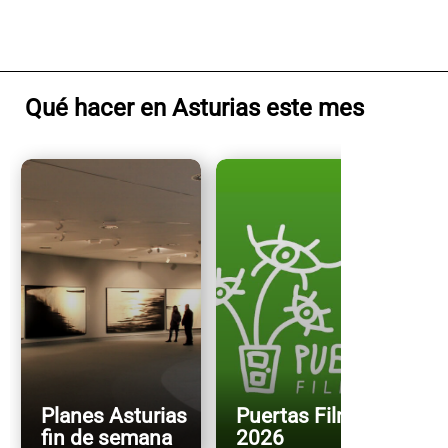
Qué hacer en Asturias este mes
Planes Asturias
Puertas FilmFest
fin de semana
2026
X