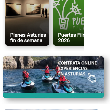
Planes Asturias
Puertas FilmFest
fin de semana
2026
X