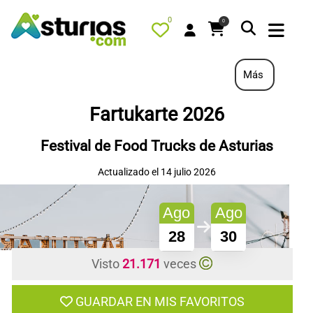
0
0
Más
Fartukarte 2026
PORTADA
Festival de Food Trucks de Asturias
QUÉ HACER
Actualizado el 14 julio 2026
ALOJAMIENTOS
RESTAURANTES
Ago
Ago
TURISMO ACTIVO
28
30
TIENDA
Visto
21.171
veces
AGENDA
OFERTAS
GUARDAR EN MIS FAVORITOS