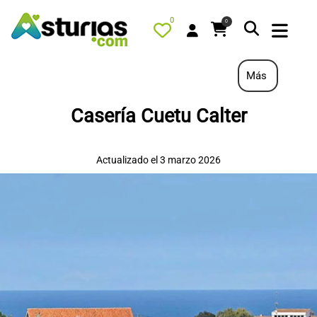
0
0
Más
Casería Cuetu Calter
PORTADA
QUÉ HACER
Actualizado el 3 marzo 2026
ALOJAMIENTOS
RESTAURANTES
TURISMO ACTIVO
TIENDA
AGENDA
OFERTAS