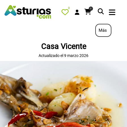
0
0
Más
Casa Vicente
PORTADA
Actualizado el 9 marzo 2026
QUÉ HACER
ALOJAMIENTOS
RESTAURANTES
TURISMO ACTIVO
TIENDA
AGENDA
OFERTAS