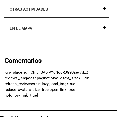
OTRAS ACTIVIDADES
EN EL MAPA
Comentarios
[grw place_id="ChIJnSA6IPYdNg0RJG90aev7dzQ"
reviews_lang="es" pagination="5" text_size="120"
refresh_reviews=true lazy_load_img=true
reduce_avatars_size=true open_link=true
nofollow_link=true]