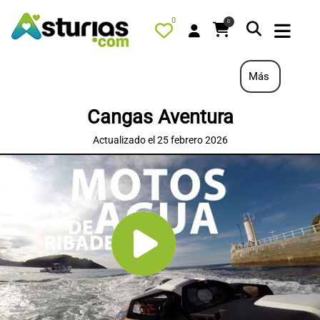
0
0
Más
Cangas Aventura
PORTADA
Actualizado el 25 febrero 2026
QUÉ HACER
ALOJAMIENTOS
RESTAURANTES
TURISMO ACTIVO
TIENDA
AGENDA
OFERTAS