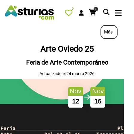
0
0
Más
Arte Oviedo 25
PORTADA
Feria de Arte Contemporáneo
QUÉ HACER
Actualizado el 24 marzo 2026
ALOJAMIENTOS
RESTAURANTES
Nov
Nov
TURISMO ACTIVO
12
16
TIENDA
AGENDA
OFERTAS