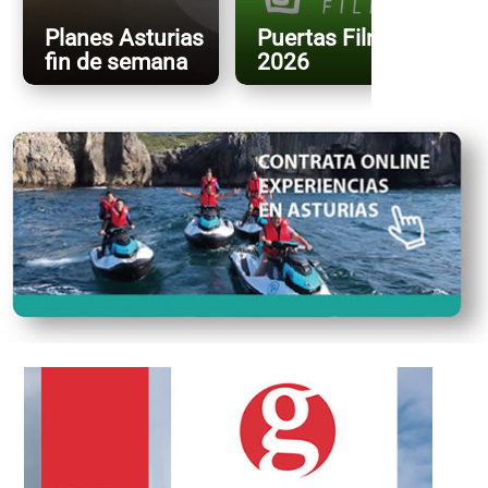
Planes Asturias
Puertas FilmFest
fin de semana
2026
X