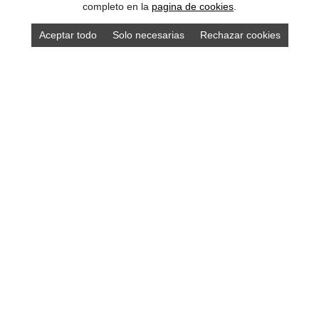
completo en la
pagina de cookies
.
Aceptar todo
Solo necesarias
Rechazar cookies
Alojamientos Asturias
localidades Asturias
Compra los mejores productos asturianos en
nuestra tienda