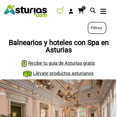
0
0
Filtros
Balnearios y hoteles con Spa en
PORTADA
Asturias
QUÉ HACER
Recibe tu guía de Asturias gratis
ALOJAMIENTOS
Llévate productos asturianos
RESTAURANTES
TURISMO ACTIVO
TIENDA
AGENDA
OFERTAS