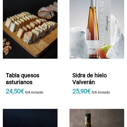
Sidra de hielo
Tabla quesos
Valverán
asturianos
25
,
90
€
24
,
50
€
IVA incluido
IVA incluido