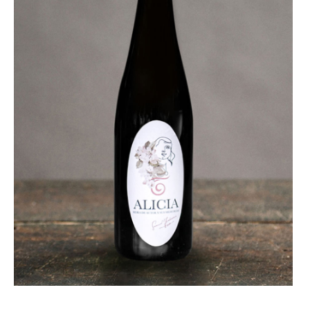
LOTES REGALO
FABES
QUESOS ASTURIANOS
CONSERVAS, PATÉS Y PLATOS
COCINADOS
SIDRA
VINOS
CERVEZAS ARTESANAS
REPOSTERÍA Y DULCES
ARROZ CON LECHE
LICORES / DESTILADOS
LIBROS
DECORACIÓN
AGENDA