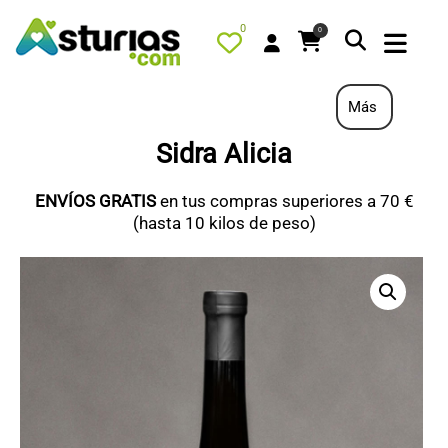
0
0
Más
Sidra Alicia
PORTADA
ENVÍOS GRATIS
en tus compras superiores a 70 €
QUÉ HACER
(hasta 10 kilos de peso)
ALOJAMIENTOS
RESTAURANTES
TURISMO ACTIVO
TIENDA
PORTADA / DESTACADO
TODOS LOS PRODUCTOS