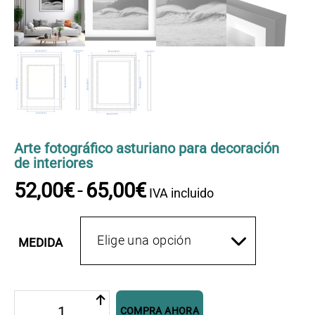
OFERTAS
CONTACTO
Arte fotográfico asturiano para decoración
de interiores
52
,
00
€
-
65
,
00
€
Rango
IVA incluido
de
precios:
desde
MEDIDA
52
,
0
0
€
Olas
hasta
COMPRA AHORA
de