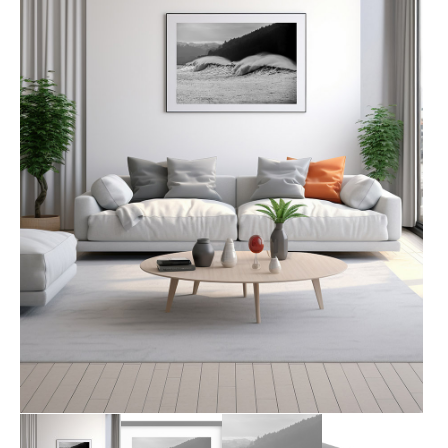
LOTES REGALO
FABES
QUESOS ASTURIANOS
CONSERVAS, PATÉS Y PLATOS
COCINADOS
SIDRA
VINOS
CERVEZAS ARTESANAS
REPOSTERÍA Y DULCES
ARROZ CON LECHE
LICORES / DESTILADOS
LIBROS
DECORACIÓN
AGENDA