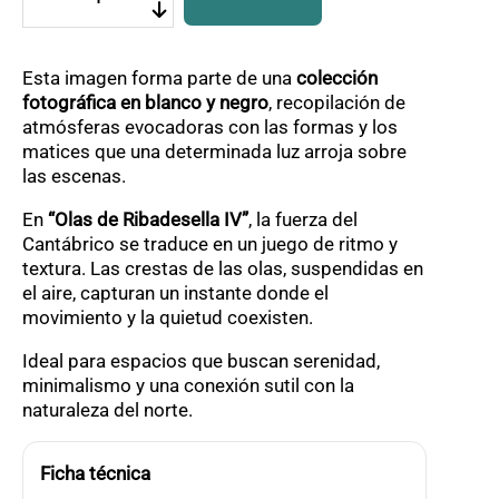
65
,
Ribadesella
0
IV
0
cantidad
Esta imagen forma parte de una
colección
€
fotográfica en blanco y negro
, recopilación de
atmósferas evocadoras con las formas y los
matices que una determinada luz arroja sobre
las escenas.
En
“Olas de Ribadesella IV”
, la fuerza del
Cantábrico se traduce en un juego de ritmo y
textura. Las crestas de las olas, suspendidas en
el aire, capturan un instante donde el
movimiento y la quietud coexisten.
Ideal para espacios que buscan serenidad,
minimalismo y una conexión sutil con la
naturaleza del norte.
Ficha técnica