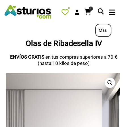
0
0
Más
Olas de Ribadesella IV
PORTADA
ENVÍOS GRATIS
en tus compras superiores a 70 €
QUÉ HACER
(hasta 10 kilos de peso)
ALOJAMIENTOS
RESTAURANTES
TURISMO ACTIVO
TIENDA
PORTADA / DESTACADO
TODOS LOS PRODUCTOS