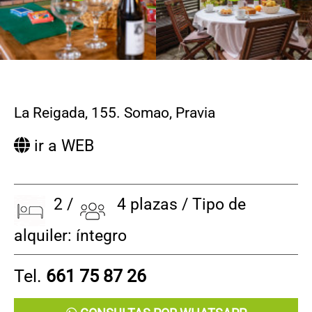
La Reigada, 155. Somao
,
Pravia
ir a WEB
2 /
4 plazas / Tipo de
alquiler: íntegro
Tel.
661 75 87 26