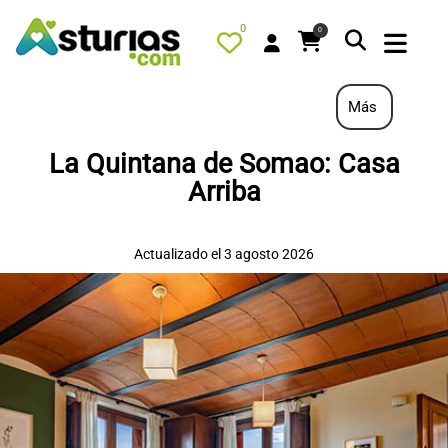
0
0
Más
La Quintana de Somao: Casa
PORTADA
Arriba
QUÉ HACER
ALOJAMIENTOS
Actualizado el 3 agosto 2026
RESTAURANTES
TURISMO ACTIVO
TIENDA
AGENDA
OFERTAS