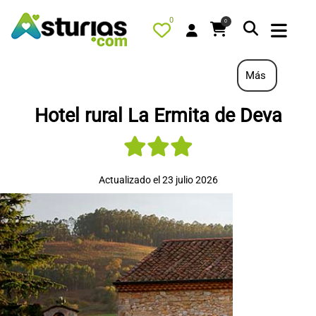
0
0
Más
Hotel rural La Ermita de Deva
PORTADA
QUÉ HACER
ALOJAMIENTOS
Actualizado el 23 julio 2026
RESTAURANTES
TURISMO ACTIVO
TIENDA
AGENDA
OFERTAS