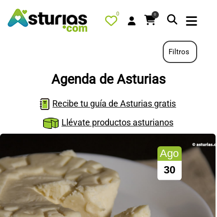
0
0
Filtros
Agenda de Asturias
PORTADA
Recibe tu guía de Asturias gratis
QUÉ HACER
Llévate productos asturianos
ALOJAMIENTOS
RESTAURANTES
Ago
TURISMO ACTIVO
30
TIENDA
AGENDA
OFERTAS