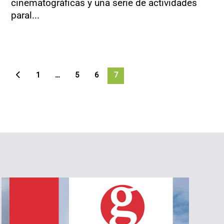
cinematográficas y una serie de actividades
paral...
1
…
5
6
7