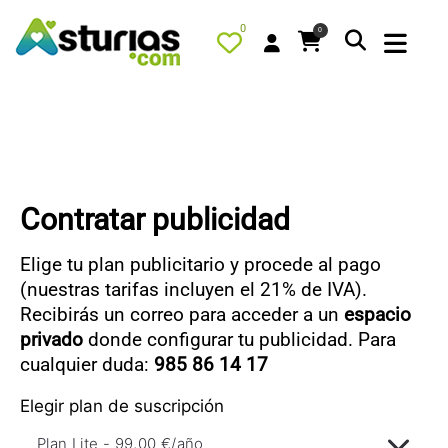
0
0
PORTADA
Contratar publicidad
QUÉ HACER
ALOJAMIENTOS
Elige tu plan publicitario y procede al pago
RESTAURANTES
(nuestras tarifas incluyen el 21% de IVA).
Recibirás un correo para acceder a un
espacio
TURISMO ACTIVO
privado
donde configurar tu publicidad. Para
TIENDA
cualquier duda:
985 86 14 17
AGENDA
Elegir plan de suscripción
OFERTAS