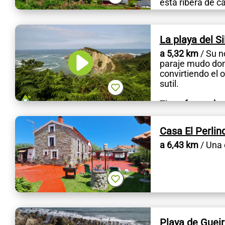
esta ribera de c
La playa del S
a 5,32 km
/ Su n
paraje mudo don
convirtiendo el 
sutil.
Tiene
forma de 
metros de longit
Casa El Perli
a 6,43 km
/ Una 
Playa de Guei