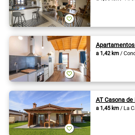
Apartamentos 
a 1,42 km
/ Cono
AT Casona de 
a 1,45 km
/ La C