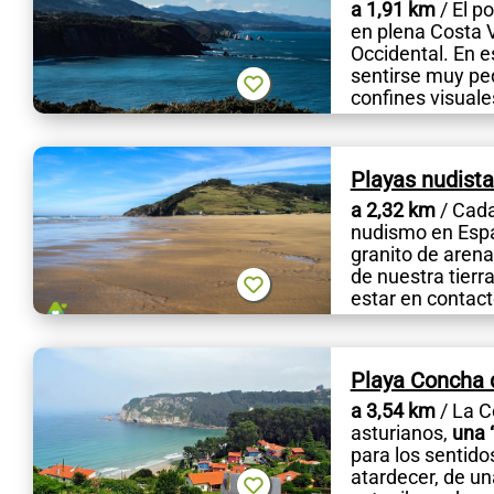
a 1,91 km
/ El p
en plena Costa V
Occidental. En e
sentirse muy peq
confines visuale
Playas nudista
a 2,32 km
/ Cada
nudismo en Espa
granito de arena
de nuestra tierr
estar en contacto
Playa Concha 
a 3,54 km
/ La C
asturianos,
una 
para los sentido
atardecer, de u