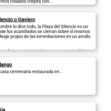
antos rodados crepita con...
ilencio o Gaviero
ombre lo dice todo, la Playa del Silencio es un
de los acantilados se cierran sobre sí mismos
oleaje propio de las inmediaciones en un arrullo
concha
y una longitud que no supera los 500
ud....
ndango
casa centenaria restaurada en...
rúa