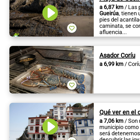
a 6,87 km
/ Las 
Gueirúa
, tienen
pies del acantil
caminata, se co
afluencia...
Asador Coríu
a 6,99 km
/ Corí
Qué ver en el 
a 7,06 km
/ Son 
municipio como e
será detenernos 
descubrir las joy