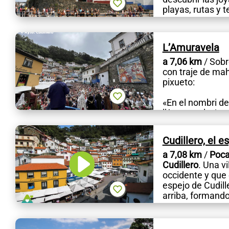
playas, rutas y t
L’Amuravela
a 7,06 km
/ Sobr
con traje de mah
pixueto:
«En el nombri de
l’Amuravela / c
Luego vienen los
Cudillero, el e
a 7,08 km
/
Poca
Cudillero
. Una v
occidente y que 
espejo de Cudill
arriba, formando