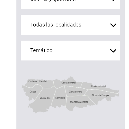
localidades Asturias
Costa central
Costa occidental
Costa oriental
Oscos
Muniellos
zona centro
Somiedo
Montaña central
Picos de Europ