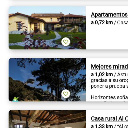
Apartamentos
a 0,72 km
/ Casa
Mejores mirad
a 1,02 km
/ Astu
gracias a su oro
poner a prueba s
Horizontes soñad
acantilada, en la
Miradores a...
Casa rural Al 
a 1,33 km
/ “Al o