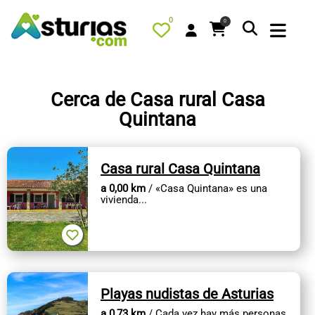
0
0
Cerca de Casa rural Casa
Quintana
PORTADA
QUÉ HACER
Casa rural Casa Quintana
ALOJAMIENTOS
a 0,00 km
/ «Casa Quintana» es una
vivienda...
RESTAURANTES
TURISMO ACTIVO
TIENDA
AGENDA
Playas nudistas de Asturias
OFERTAS
a 0,73 km
/ Cada vez hay más personas