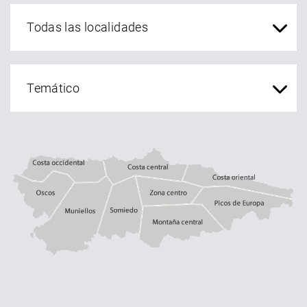
localidades Asturias
Costa central
Costa occidental
Costa oriental
Oscos
Muniellos
zona centro
Somiedo
Montaña central
Picos de Europa