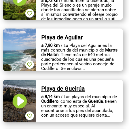
a 6,73 km
/ Su nombre lo dice todo, la
Playa del Silencio es un paraje mudo
donde los acantilados se cierran sobre
sí mismos convirtiendo el oleaje propio
de las inmediaciones en un arrullo sutil.
Tiene
forma...
Playa de Aguilar
a 7,90 km
/ La Playa del Aguilar es la
más concurrida del municipio de
Muros
de Nalón
. Tiene más de 640 metros
cuadrados de los cuales una pequeña
parte pertenecen al vecino concejo de
Cudillero. Se enclava...
Playa de Gueirúa
a 8,14 km
/ Las playas del municipio de
Cudillero
, como esta de
Gueirúa
, tienen
un encanto muy especial. Al
encontrarse a los pies del acantilado,
con un acceso que requiere cierta...