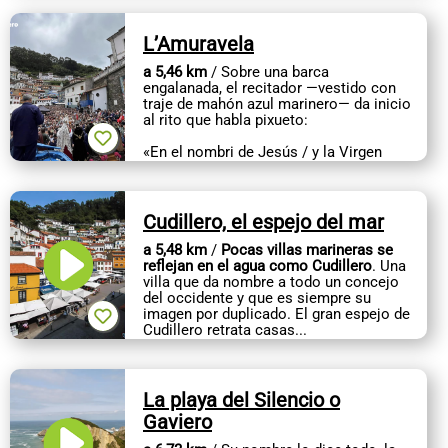
L’Amuravela
a 5,46 km
/ Sobre una barca
engalanada, el recitador —vestido con
traje de mahón azul marinero— da inicio
al rito que habla pixueto:
«En el nombri de Jesús / y la Virgen
Soberana, / vou ichar l’Amuravela...
Cudillero, el espejo del mar
a 5,48 km
/
Pocas villas marineras se
reflejan en el agua como Cudillero
. Una
villa que da nombre a todo un concejo
del occidente y que es siempre su
imagen por duplicado. El gran espejo de
Cudillero retrata casas...
La playa del Silencio o
Gaviero