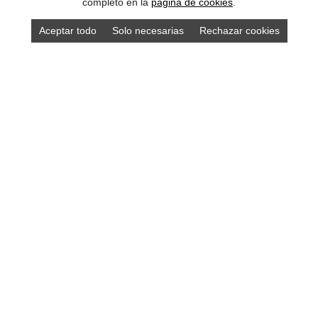
completo en la
pagina de cookies
.
Aceptar todo
Solo necesarias
Rechazar cookies
Compra los mejores productos asturianos en
nuestra tienda