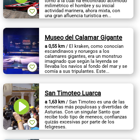
torno a la cual ha encontrado acomodo
CONTACTO
milimétrico el hombre y su inicial
actividad marinera, ahora mixta, con
una gran afluencia turística en...
Museo del Calamar Gigante
a 0,55 km
/ El kraken, como conocían
escandinavos y noruegos a los
calamares gigantes, era un monstruo
imaginado que según la leyenda se
llevaba los navíos al fondo del mar y se
comía a sus tripulantes. Este...
San Timoteo Luarca
a 1,63 km
/ San Timoteo es una de las
romerías más populosas y divertidas de
Asturias. Con un singular Santo que
recibe todo tipo de meneos; confianzas
quizás excesivas por parte de los
feligreses.
Pero es que...