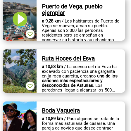
Puerto de Vega, pueblo
ejemplar
a 9,28 km
/ Los habitantes de Puerto de
Vega se mueven, aman su pueblo.
Apenas son 2.000 las personas
residentes pero se empeñan en
conservar su historia y su urbanismo,
que deja
una estela de romanticismo...
Ruta Hoces del Esva
a 10,53 km
/ La cuenca del río Esva ha
excavado con paciencia una garganta
en la roca cuarcita, creando
uno de los
cañones más espectaculares y
desconocidos de Asturias
. Los
paredones llegan a alcanzar los 500...
Boda Vaqueira
a 10,89 km
/ Para algunos se trata de la
forma más asturiana de casarse. Una
pareja de novios que desee contraer