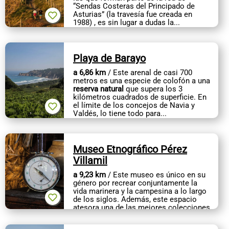
“Sendas Costeras del Principado de
Asturias” (la travesía fue creada en
1988) , es sin lugar a dudas la...
Playa de Barayo
a 6,86 km
/ Este arenal de casi 700
metros es una especie de colofón a una
reserva natural
que supera los 3
kilómetros cuadrados de superficie. En
el límite de los concejos de Navia y
Valdés, lo tiene todo para...
Museo Etnográfico Pérez
Villamil
a 9,23 km
/ Este museo es único en su
género por recrear conjuntamente la
vida marinera y la campesina a lo largo
de los siglos. Además, este espacio
atesora una de las mejores colecciones
de carpintería de Ribera....