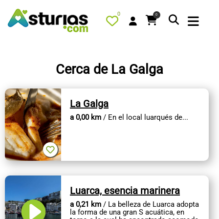
0
0
Cerca de La Galga
PORTADA
La Galga
QUÉ HACER
a 0,00 km
/ En el local luarqués de...
ALOJAMIENTOS
RESTAURANTES
TURISMO ACTIVO
TIENDA
Luarca, esencia marinera
AGENDA
a 0,21 km
/ La belleza de Luarca adopta
OFERTAS
la forma de una gran S acuática, en