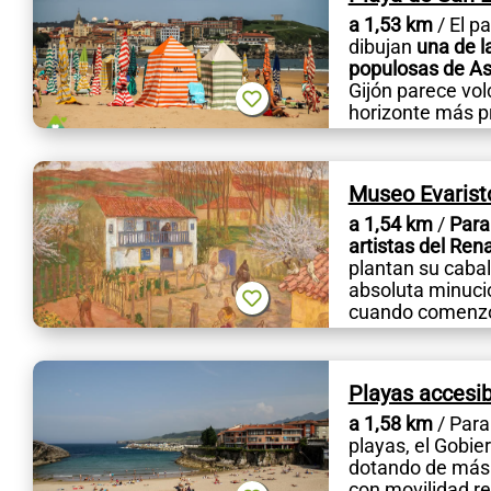
a 1,53 km
/ El p
dibujan
una de l
populosas de As
Gijón parece vol
horizonte más pro
Museo Evarist
a 1,54 km
/
Para
artistas del Ren
plantan su cabal
absoluta minucios
cuando comenzó 
Playas accesib
a 1,58 km
/ Para
playas, el Gobie
dotando de más s
con movilidad re