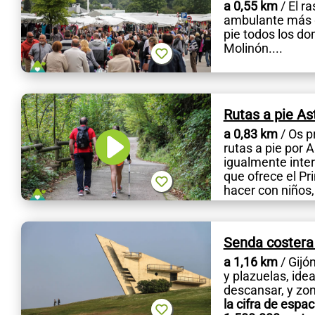
a 0,55 km
/ El r
ambulante más g
pie todos los do
Molinón....
Rutas a pie As
a 0,83 km
/ Os p
rutas a pie por 
igualmente inter
que ofrece el Pr
hacer con niños, 
Senda costera
a 1,16 km
/ Gijó
y plazuelas, idea
descansar, y zo
la cifra de espa