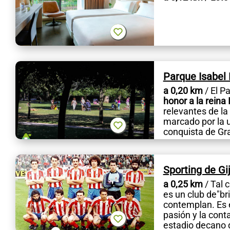
Parque Isabel 
a 0,20 km
/ El P
honor a la reina 
relevantes de la
marcado por la un
conquista de Gra
Sporting de Gi
a 0,25 km
/ Tal 
es un club de"bri
contemplan. Es e
pasión y la cont
estadio decano de