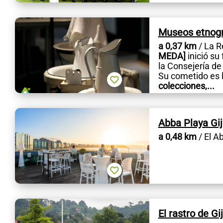
Museos etnogr
a 0,37 km
/ La R
MEDA]
inició su
la Consejería de
Su cometido es 
colecciones,...
Abba Playa Gi
a 0,48 km
/ El Ab
El rastro de Gi