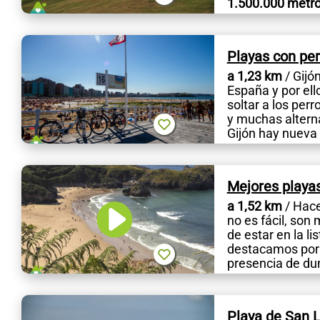
1.500.000 metr
Playas con per
a 1,23 km
/ Gijó
España y por ell
soltar a los pe
y muchas alterna
Gijón hay nueva n
Mejores playas
a 1,52 km
/ Hace
no es fácil, son
de estar en la l
destacamos por s
presencia de dun
Playa de San L