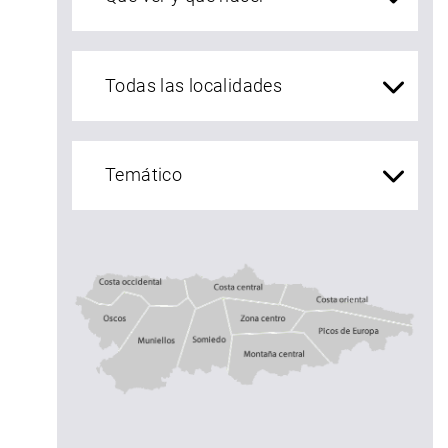
localidades Asturias
Costa central
Costa occidental
Costa oriental
Oscos
Muniellos
zona centro
Somiedo
Montaña central
Picos de Europ