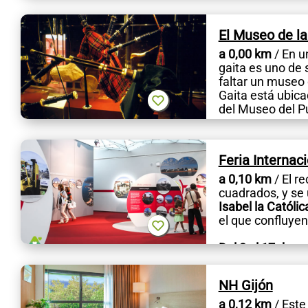
El Museo de la
a 0,00 km
/ En u
gaita es uno de s
faltar un museo 
Gaita está ubica
del Museo del Pu
Feria Internac
a 0,10 km
/ El r
cuadrados, y se 
Isabel la Católic
el que confluyen
Del 2 al 17 de...
NH Gijón
a 0,12 km
/ Este