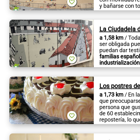
y bañarse con tot
La Ciudadela d
a 1,58 km
/ Toda
ser obligada pu
puedan dar testi
familias español
industrialización
Los postres de
a 1,73 km
/ En l
que preocuparse,
persona que gus
de 60 establecim
repostería, lo qu