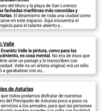
aseo del Muro y la playa de San Lorenzo
as fachadas marítimas más conocidas y
turias
. El dinamismo de toda una ciudad como
carse en este espacio. Aquí encuentra el
picio para el talante abierto y...
o Valle
 Evaristo Valle la pintura, como para los
acimiento, es cosa mental
. No era de ésos que
lete ante un paisaje y lo transcriben con
idad. Valle es un artista original; era un niño
a garabatear con su...
les de Asturias
 que todos podamos disfrutar de nuestras
rno del Principado de Asturias poco a poco va
ervicios a los arenales, para que las personas
ducida puedan acceder a la orilla con facilidad