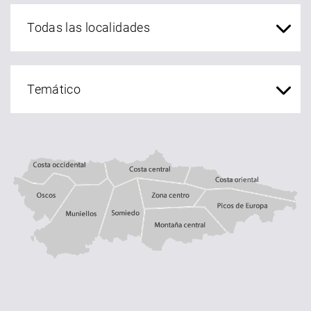
localidades Asturias
Costa central
Costa occidental
Costa oriental
Oscos
Muniellos
zona centro
Somiedo
Montaña central
Picos de Europa