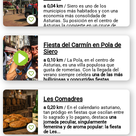
CONTACTO
a 0,04 km
/ Siero es uno de los
municipios más habitados y con una
economía más consolidada de
Asturias. Su posición en el centro de
Asturias la convierte en un cruce de
caminos esencial para la economía de
la zona y...
Fiesta del Carmín en Pola de
Siero
a 0,10 km
/ La Pola, en el centro de
Asturias, es una villa populosa que
gusta de romerías. Con la llegada del
verano siempre celebra
una de las más
bulliciosas y concurridas fiestas
veraniegas
: El Carmín....
Les Comadres
a 0,20 km
/ En el calendario asturiano,
tan pródigo en fiestas que oscilan entre
lo sagrado y lo pagano, destaca
una
jornada peculiar, singularmente
femenina y de aroma popular: la fiesta
de Les...