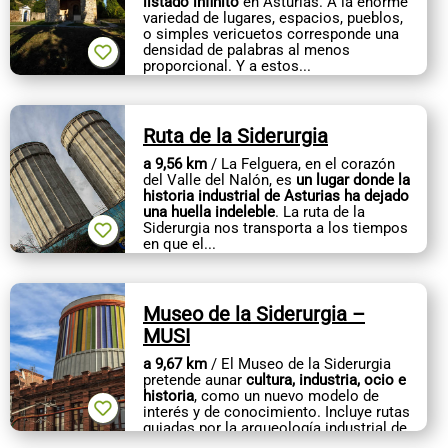
listado infinito
en Asturias. A la enorme
variedad de lugares, espacios, pueblos,
o simples vericuetos corresponde una
densidad de palabras al menos
proporcional. Y a estos...
Ruta de la Siderurgia
a 9,56 km
/ La Felguera, en el corazón
del Valle del Nalón, es
un lugar donde la
historia industrial de Asturias ha dejado
una huella indeleble
. La ruta de la
Siderurgia nos transporta a los tiempos
en que el...
Museo de la Siderurgia –
MUSI
a 9,67 km
/ El Museo de la Siderurgia
pretende aunar
cultura, industria, ocio e
historia
, como un nuevo modelo de
interés y de conocimiento. Incluye rutas
guiadas por la arqueología industrial de
la comarca del...