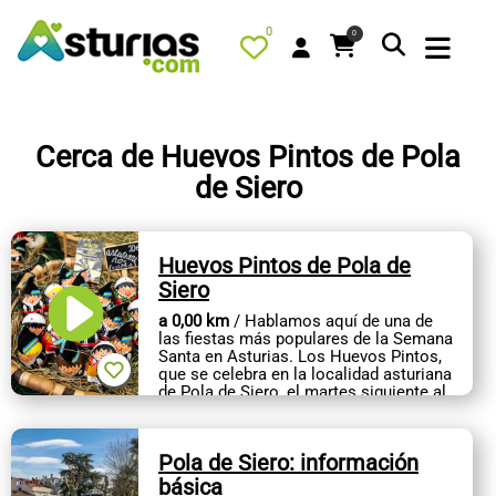
0
0
Cerca de Huevos Pintos de Pola
de Siero
PORTADA
QUÉ HACER
Huevos Pintos de Pola de
ALOJAMIENTOS
Siero
RESTAURANTES
a 0,00 km
/ Hablamos aquí de una de
las fiestas más populares de la Semana
TURISMO ACTIVO
Santa en Asturias. Los Huevos Pintos,
que se celebra en la localidad asturiana
de Pola de Siero, el martes siguiente al
TIENDA
Domingo de Pascua, es...
AGENDA
Pola de Siero: información
OFERTAS
básica