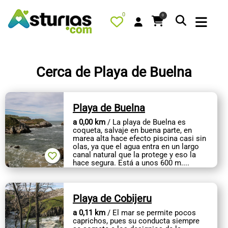
0
0
Cerca de Playa de Buelna
PORTADA
Playa de Buelna
QUÉ HACER
a 0,00 km
/ La playa de Buelna es
ALOJAMIENTOS
coqueta, salvaje en buena parte, en
marea alta hace efecto piscina casi sin
RESTAURANTES
olas, ya que el agua entra en un largo
canal natural que la protege y eso la
hace segura. Está a unos 600 m....
TURISMO ACTIVO
TIENDA
Playa de Cobijeru
AGENDA
a 0,11 km
/ El mar se permite pocos
OFERTAS
caprichos, pues su conducta siempre