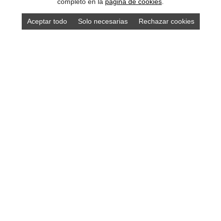
completo en la
pagina de cookies
.
Aceptar todo
Solo necesarias
Rechazar cookies
Compra los mejores productos asturianos en
nuestra tienda