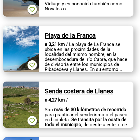
Vidiago y es conocida también como
Novales o...
Playa de la Franca
a 3,21 km
/ La playa de La Franca se
ubica en las proximidades de la
localidad del mismo nombre, en la
desembocadura del río Cabra, que hace
de divisoria entre los municipios de
Ribadedeva y Llanes. En su entorno...
Senda costera de Llanes
a 4,27 km
/
Son
más de 30 kilómetros de recorrido
para practicar el senderismo o el paseo
en bicicleta.
Se transita por la costa de
todo el municipio
, de oeste a este, o de
este a oeste, como se quiera,...