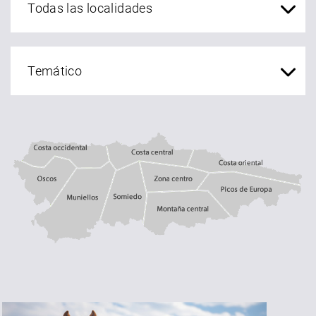
Costa central
Costa occidental
Costa oriental
Oscos
Muniellos
zona centro
Somiedo
Montaña central
Picos de Europa