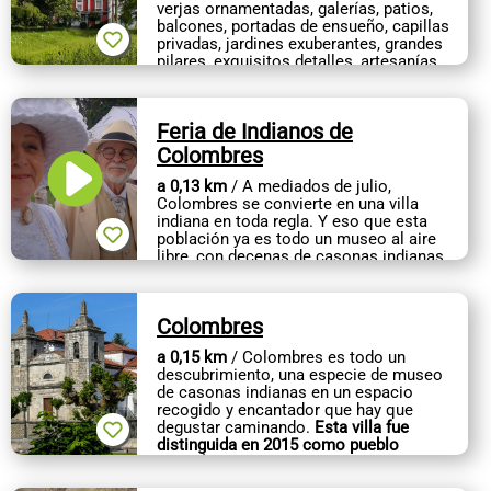
verjas ornamentadas, galerías, patios,
CONTACTO
balcones, portadas de ensueño, capillas
privadas, jardines exuberantes, grandes
pilares, exquisitos detalles, artesanías
esplendorosas,...
Feria de Indianos de
Colombres
a 0,13 km
/ A mediados de julio,
Colombres se convierte en una villa
indiana en toda regla. Y eso que esta
población ya es todo un museo al aire
libre, con decenas de casonas indianas
dispuestas en un espacio recogido y...
Colombres
a 0,15 km
/ Colombres es todo un
descubrimiento, una especie de museo
de casonas indianas en un espacio
recogido y encantador que hay que
degustar caminando.
Esta villa fue
distinguida en 2015 como pueblo
ejemplar...