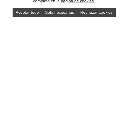
completo en la
pagina de cookies
.
Aceptar todo
Solo necesarias
Rechazar cookies
Compra los mejores productos asturianos en
nuestra tienda