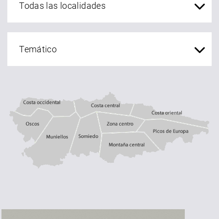
Costa central
Costa occidental
Costa oriental
Oscos
Muniellos
zona centro
Somiedo
Montaña central
Picos de Europa