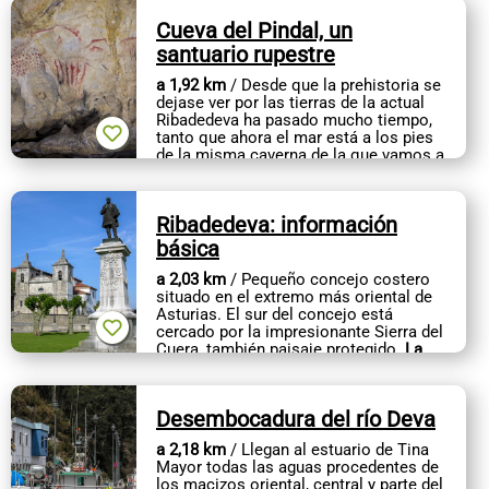
Cueva del Pindal, un
santuario rupestre
a 1,92 km
/ Desde que la prehistoria se
dejase ver por las tierras de la actual
Ribadedeva ha pasado mucho tiempo,
tanto que ahora el mar está a los pies
de la misma caverna de la que vamos a
hablar, cuando antiguamente...
Ribadedeva: información
básica
a 2,03 km
/ Pequeño concejo costero
situado en el extremo más oriental de
Asturias. El sur del concejo está
cercado por la impresionante Sierra del
Cuera, también paisaje protegido.
La
capital del municipio es...
Desembocadura del río Deva
a 2,18 km
/ Llegan al estuario de Tina
Mayor todas las aguas procedentes de
los macizos oriental, central y parte del