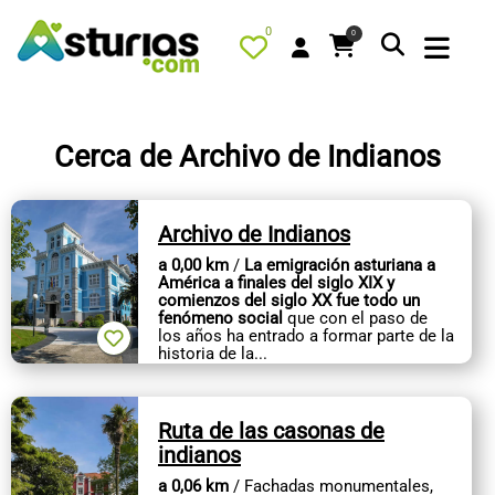
0
0
Cerca de Archivo de Indianos
PORTADA
Archivo de Indianos
QUÉ HACER
a 0,00 km
/
La emigración asturiana a
ALOJAMIENTOS
América a finales del siglo XIX y
comienzos del siglo XX fue todo un
RESTAURANTES
fenómeno social
que con el paso de
los años ha entrado a formar parte de la
historia de la...
TURISMO ACTIVO
TIENDA
Ruta de las casonas de
AGENDA
indianos
OFERTAS
a 0,06 km
/ Fachadas monumentales,