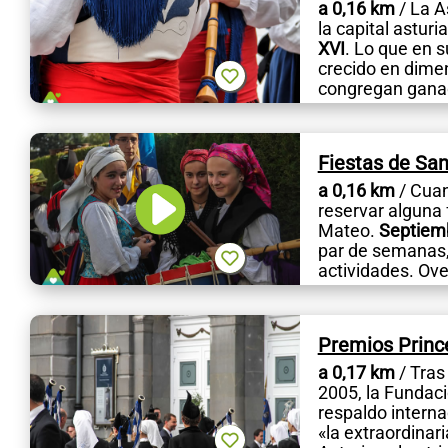
a 0,16 km
/ La A
la capital astur
XVI
. Lo que en 
crecido en dimen
congregan ganad
Fiestas de Sa
a 0,16 km
/ Cuan
reservar alguna 
Mateo.
Septiemb
par de semanas,
actividades. Ove
Premios Princ
a 0,17 km
/ Tras
2005, la Fundaci
respaldo intern
«la extraordinar