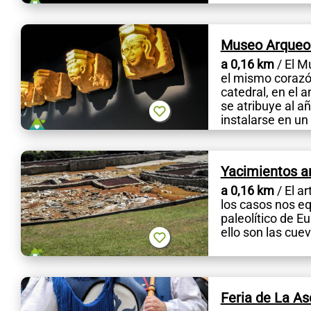
Museo Arqueol
a 0,16 km
/ El M
el mismo corazón
catedral, en el 
se atribuye al 
instalarse en un
Yacimientos a
a 0,16 km
/ El a
los casos nos eq
paleolítico de E
ello son las cue
Feria de La A