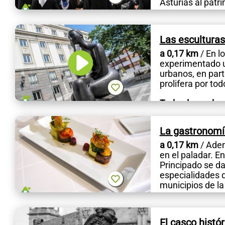
Asturias al patri
Las escultura
a 0,17 km
/ En l
experimentado u
urbanos, en part
prolifera por tod
Todo el mundo s
de...
La gastronomí
a 0,17 km
/ Adem
en el paladar. En
Principado se da
especialidades d
municipios de la 
El casco histó