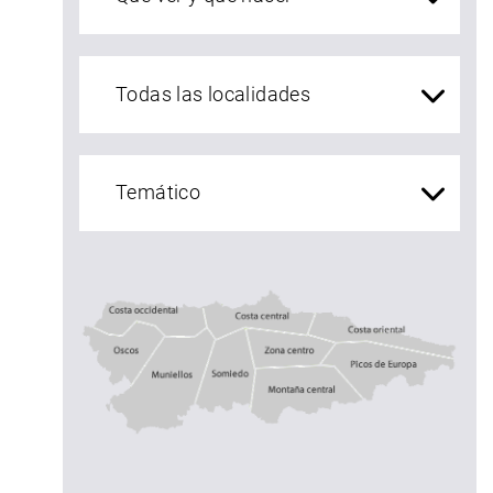
localidades Asturias
Costa central
Costa occidental
Costa oriental
Oscos
Muniellos
zona centro
Somiedo
Montaña central
Picos de Europ