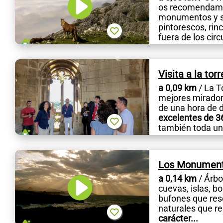
os recomendamos
monumentos y sit
pintorescos, rin
fuera de los circ
Visita a la tor
a 0,09 km
/ La T
mejores miradore
de una hora de d
excelentes de 3
también toda una
Los Monumento
a 0,14 km
/ Árbo
cuevas, islas, 
bufones que res
naturales que re
carácter...