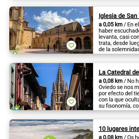
Iglesia de San 
a 0,05 km
/ En e
haber escuchado
levanta, casi con
trata, desde lue
de la solemnidad
La Catedral d
a 0,08 km
/ No h
Oviedo se nos m
por efecto del t
con la que ocult
su fisonomía, c
10 lugares int
a 0,08 km
/ Os h