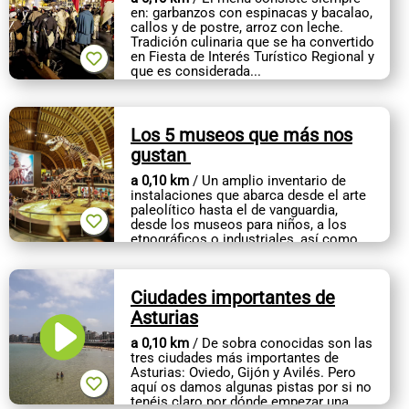
CONTACTO
en: garbanzos con espinacas y bacalao,
callos y de postre, arroz con leche.
Tradición culinaria que se ha convertido
en Fiesta de Interés Turístico Regional y
que es considerada...
Los 5 museos que más nos
gustan
a 0,10 km
/ Un amplio inventario de
instalaciones que abarca desde el arte
paleolítico hasta el de vanguardia,
desde los museos para niños, a los
etnográficos o industriales, así como
teatros, centros de artesanía y...
Ciudades importantes de
Asturias
a 0,10 km
/ De sobra conocidas son las
tres ciudades más importantes de
Asturias: Oviedo, Gijón y Avilés. Pero
aquí os damos algunas pistas por si no
tenéis claro por dónde empezar una