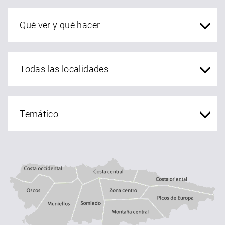
Qué ver en Asturias
localidades Asturias
Costa central
Costa occidental
Costa oriental
Oscos
Muniellos
zona centro
Somiedo
Montaña central
Picos de Europa