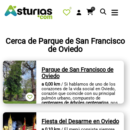
0
0
Cerca de Parque de San Francisco
de Oviedo
PORTADA
QUÉ HACER
Parque de San Francisco de
ALOJAMIENTOS
Oviedo
RESTAURANTES
a 0,00 km
/ Si hablamos de uno de los
corazones de la vida social en Oviedo,
TURISMO ACTIVO
corazón que coincide con su principal
pulmón urbano, compuesto de
centenares de árboles centenarios
, nos
TIENDA
estamos refiriendo al Parque...
AGENDA
Fiesta del Desarme en Oviedo
OFERTAS
a 0,10 km
/ El menú consiste siempre