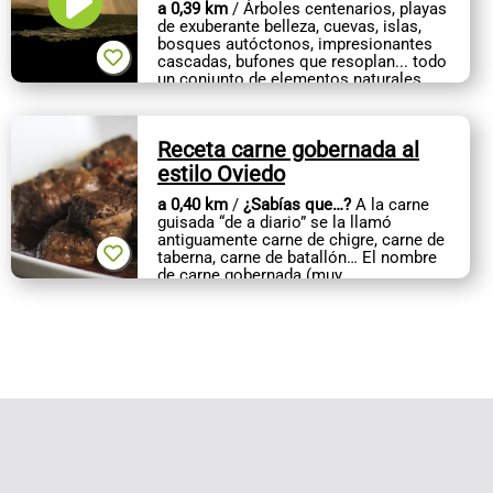
a 0,39 km
/ Árboles centenarios, playas
de exuberante belleza, cuevas, islas,
bosques autóctonos, impresionantes
cascadas, bufones que resoplan... todo
un conjunto de elementos naturales
que requieren una protección...
Receta carne gobernada al
estilo Oviedo
a 0,40 km
/
¿Sabías que…?
A la carne
guisada “de a diario” se la llamó
antiguamente carne de chigre, carne de
taberna, carne de batallón… El nombre
de carne gobernada (muy
antiguamente,...