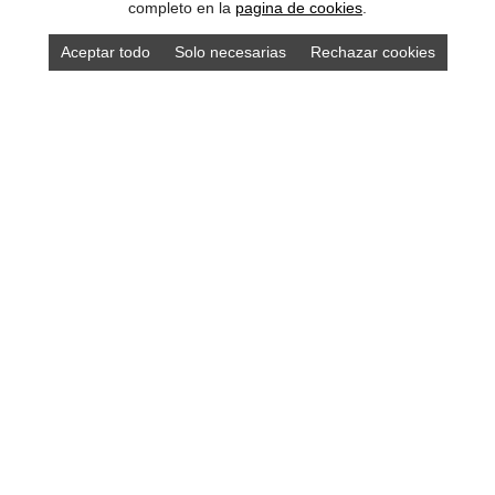
completo en la
pagina de cookies
.
Aceptar todo
Solo necesarias
Rechazar cookies
Compra los mejores productos asturianos en
nuestra tienda