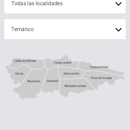
Costa central
Costa occidental
Costa oriental
Oscos
Muniellos
zona centro
Somiedo
Montaña central
Picos de Europa