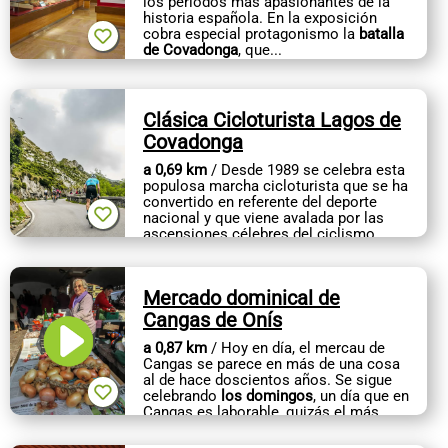
los períodos más apasionantes de la
CONTACTO
historia española. En la exposición
cobra especial protagonismo la
batalla
de Covadonga
, que...
Clásica Cicloturista Lagos de
Covadonga
a 0,69 km
/ Desde 1989 se celebra esta
populosa marcha cicloturista que se ha
convertido en referente del deporte
nacional y que viene avalada por las
ascensiones célebres del ciclismo
profesional. Su fecha es variable...
Mercado dominical de
Cangas de Onís
a 0,87 km
/ Hoy en día, el mercau de
Cangas se parece en más de una cosa
al de hace doscientos años. Se sigue
celebrando
los domingos
, un día que en
Cangas es laborable, quizás el más
laborable de la semana....