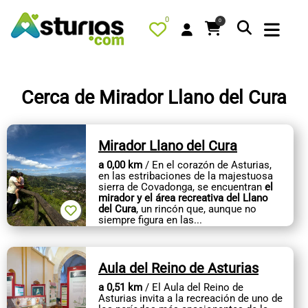
0
0
Cerca de Mirador Llano del Cura
PORTADA
Mirador Llano del Cura
QUÉ HACER
a 0,00 km
/ En el corazón de Asturias,
ALOJAMIENTOS
en las estribaciones de la majestuosa
sierra de Covadonga, se encuentran
el
RESTAURANTES
mirador y el área recreativa del Llano
del Cura
, un rincón que, aunque no
siempre figura en las...
TURISMO ACTIVO
TIENDA
Aula del Reino de Asturias
AGENDA
a 0,51 km
/ El Aula del Reino de
OFERTAS
Asturias invita a la recreación de uno de