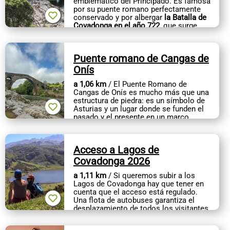
emblemático del Principado. Es famosa
por su puente romano perfectamente
conservado y por albergar
la Batalla de
Covadonga en el año 722
, que surge
como primer foco de...
Puente romano de Cangas de
Onís
a 1,06 km
/ El Puente Romano de
Cangas de Onís es mucho más que una
estructura de piedra: es un símbolo de
Asturias y un lugar donde se funden el
pasado y el presente en un marco
natural inigualable.
Su...
Acceso a Lagos de
Covadonga 2026
a 1,11 km
/ Si queremos subir a los
Lagos de Covadonga hay que tener en
cuenta que el acceso está regulado.
Una flota de autobuses garantiza el
desplazamiento de todos los visitantes
entre Cangas de Onís, Covadonga y...