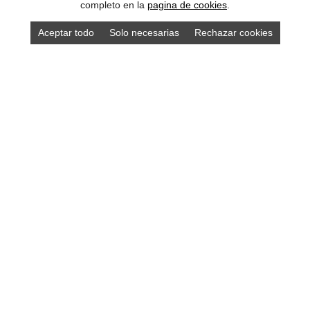
completo en la
pagina de cookies
.
Aceptar todo
Solo necesarias
Rechazar cookies
Compra los mejores productos asturianos en
nuestra tienda