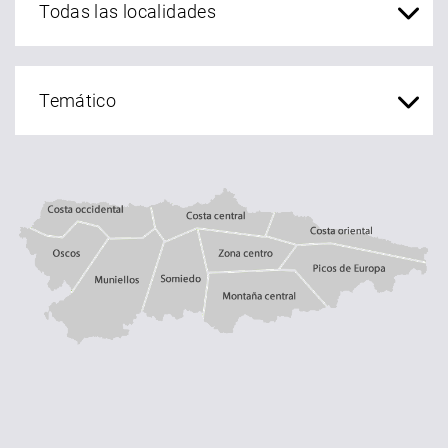
Costa central
Costa occidental
Costa oriental
Oscos
Muniellos
zona centro
Somiedo
Montaña central
Picos de Europa