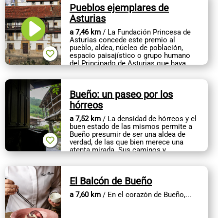
Pueblos ejemplares de
Asturias
a 7,46 km
/ La Fundación Princesa de
Asturias concede este premio al
pueblo, aldea, núcleo de población,
espacio paisajístico o grupo humano
del Principado de Asturias que haya
destacado de modo notable en la
defensa...
Bueño: un paseo por los
hórreos
a 7,52 km
/ La densidad de hórreos y el
buen estado de las mismos permite a
Bueño presumir de ser una aldea de
verdad, de las que bien merece una
atenta mirada. Sus caminos y
callejuelas, sus quintanas y fincas
guardan...
El Balcón de Bueño
a 7,60 km
/ En el corazón de Bueño,...