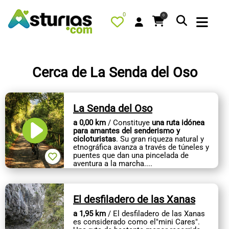
0
0
Cerca de La Senda del Oso
PORTADA
La Senda del Oso
QUÉ HACER
a 0,00 km
/ Constituye
una ruta idónea
ALOJAMIENTOS
para amantes del senderismo y
cicloturistas
. Su gran riqueza natural y
RESTAURANTES
etnográfica avanza a través de túneles y
puentes que dan una pincelada de
aventura a la marcha....
TURISMO ACTIVO
TIENDA
El desfiladero de las Xanas
AGENDA
a 1,95 km
/ El desfiladero de las Xanas
OFERTAS
es considerado como el"mini Cares".