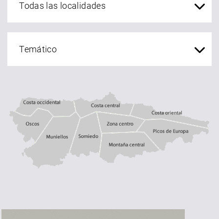
Costa central
Costa occidental
Costa oriental
Oscos
Muniellos
zona centro
Somiedo
Montaña central
Picos de Europa