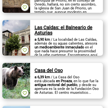
parroquia de Priorio, en el concejo de
Oviedo, hallará, no sin cierto asombro,
la iglesia de San Juan de Priorio, un
templo que, aunque modesto en
dimensiones, encierra en su piedra la...
Las Caldas: el Balneario de
Asturias
a 5,90 km
/ La localidad de Las Caldas,
además de su aguas calientes, atesora
un medioambiente inmaculado
en el
que nada hace presumir la proximidad
de la urbe ovetense. Encontramos aquí
distintos espacios...
Casa del Oso
a 6,39 km
/ La Casa del Oso
está ubicada
en Proaza
, en lo que fue la
antigua rectoral del pueblo
, y desde su
apertura es la sede de la Fundación Oso
de Asturias. El centro museístico...