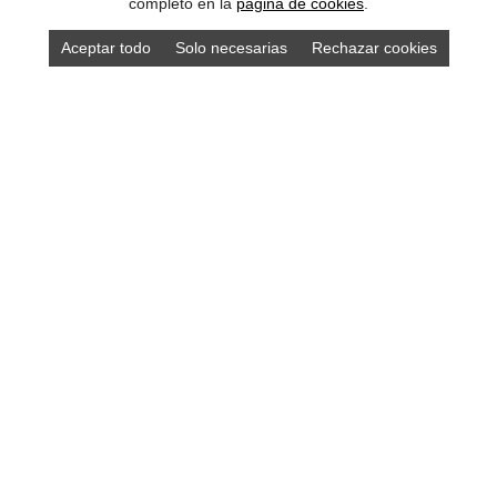
completo en la
pagina de cookies
.
Aceptar todo
Solo necesarias
Rechazar cookies
Compra los mejores productos asturianos en
nuestra tienda