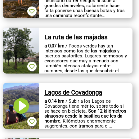
necesario correr riesgos ni superar
CONTACTO
grandes desniveles, solamente hace
falta ponerse unas buenas botas y tras
una caminata reconfortante...
La ruta de las majadas
a 0,07 km
/ Pocos verdes hay tan
intensos como los de
las majadas
y
puertos pastoriles. Lugares hermosos y
evocadores que muy a menudo son
también intensas atalayas entre
cumbres, desde las que descubrir el...
Lagos de Covadonga
a 0,14 km
/ Subir a los Lagos de
Covadonga tiene mérito, sobre todo si
se hace en bicicleta.
Son 12 kilómetros
sinuosos desde la basílica que les da
nombre
. Kilómetros enormemente
sugerentes, con tramos para el...