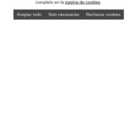
completo en la
pagina de cookies
.
Aceptar todo
Solo necesarias
Rechazar cookies
Compra los mejores productos asturianos en
nuestra tienda