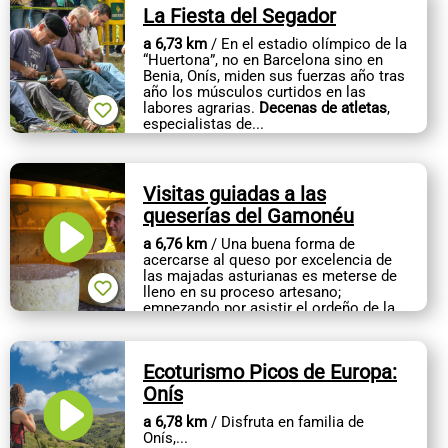
La Fiesta del Segador
a 6,73 km
/ En el estadio olímpico de la
“Huertona”, no en Barcelona sino en
Benia, Onís, miden sus fuerzas año tras
año los músculos curtidos en las
labores agrarias.
Decenas de atletas
,
especialistas de...
Visitas guiadas a las
queserías del Gamonéu
a 6,76 km
/ Una buena forma de
acercarse al queso por excelencia de
las majadas asturianas es meterse de
lleno en su proceso artesano;
empezando por asistir el ordeño de la
leche, pasando después por las
queserías, y...
Ecoturismo Picos de Europa:
Onís
a 6,78 km
/ Disfruta en familia de
Onís,...