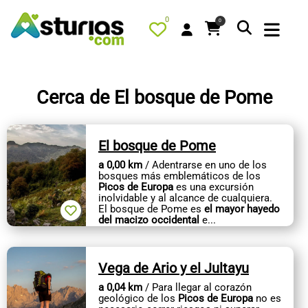
0
0
Cerca de El bosque de Pome
PORTADA
El bosque de Pome
QUÉ HACER
a 0,00 km
/ Adentrarse en uno de los
ALOJAMIENTOS
bosques más emblemáticos de los
Picos de Europa
es una excursión
RESTAURANTES
inolvidable y al alcance de cualquiera.
El bosque de Pome es
el mayor hayedo
del macizo occidental
e...
TURISMO ACTIVO
TIENDA
Vega de Ario y el Jultayu
AGENDA
a 0,04 km
/ Para llegar al corazón
OFERTAS
geológico de los
Picos de Europa
no es