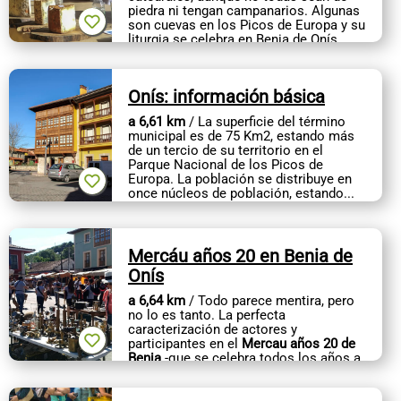
piedra ni tengan campanarios. Algunas
son cuevas en los Picos de Europa y su
liturgia se celebra en Benia de Onís,
cada otoño en el mes de...
Onís: información básica
a 6,61 km
/ La superficie del término
municipal es de 75 Km2, estando más
de un tercio de su territorio en el
Parque Nacional de los Picos de
Europa. La población se distribuye en
once núcleos de población, estando...
Mercáu años 20 en Benia de
Onís
a 6,64 km
/ Todo parece mentira, pero
no lo es tanto. La perfecta
caracterización de actores y
participantes en el
Mercau años 20 de
Benia
-que se celebra todos los años a
principios de agosto- nos hacen
...