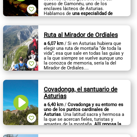
queso de Gamonéu, uno de los
enclaves lácteos de Asturias.
Hablamos de
una especialidad de
artesanos
, con...
Ruta al Mirador de Ordiales
a 6,07 km
/ Si en Asturias hubiera que
elegir una ruta de montaña “de toda la
vida”, esa que sale en todas las guías y
a la que siempre se vuelve aunque uno
la conozca de memoria, sería la del
Mirador de Ordiales....
Covadonga, el santuario de
Asturias
a 6,40 km
/
Covadonga y su entorno es
uno de los puntos cardinales de
Asturias
. Una latitud sacra y hermosa a
la que se acercan fieles, turistas y
amantes de la montaña.
Allí reposa la
imagen de la adorada...