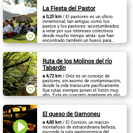
La Fiesta del Pastor
a 0,20 km
/ El pastoreo es un oficio
inmemorial, tan antiguo como los
pastos y los pastores -acostumbrados
a velar por sus intereses colectivos
desde mucho tiempo atrás- que han
encontrado también un hueco para...
Ruta de los Molinos del río
Tabardín
a 4,72 km
/ Onís es un concejo de
pastores, sin asomo de contaminación,
donde la vida transcurre pacíficamente.
Sus rutas siempre ponen el listón muy
alto. Esta en concreto mantiene en vilo
al excursionista a lo largo...
El queso de Gamoneu
a 4,80 km
/ El Cornión, un macizo
montañoso de extraordinaria belleza,
esconde la ruta gastronómica del