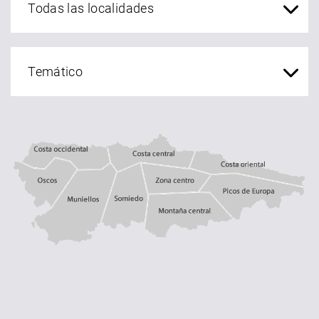
Costa central
Costa occidental
Costa oriental
Oscos
Muniellos
zona centro
Somiedo
Montaña central
Picos de Europa