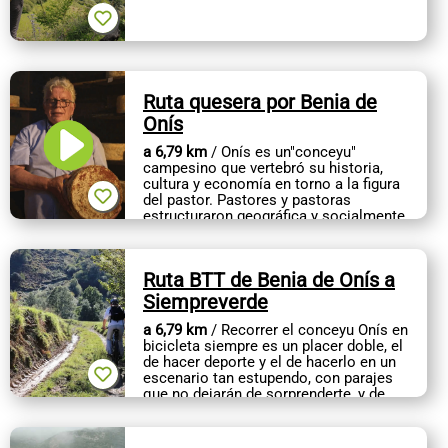
Ruta quesera por Benia de
Onís
a 6,79 km
/ Onís es un"conceyu"
campesino que vertebró su historia,
cultura y economía en torno a la figura
del pastor. Pastores y pastoras
estructuraron geográfica y socialmente
el territorio, y hoy son...
Ruta BTT de Benia de Onís a
Siempreverde
a 6,79 km
/ Recorrer el conceyu Onís en
bicicleta siempre es un placer doble, el
de hacer deporte y el de hacerlo en un
escenario tan estupendo, con parajes
que no dejarán de sorprenderte, y de
nombres tan evocadores y...