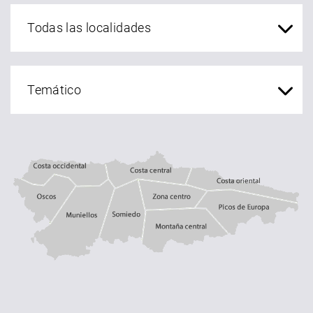
localidades Asturias
Costa central
Costa occidental
Costa oriental
Oscos
Muniellos
zona centro
Somiedo
Montaña central
Picos de Europa