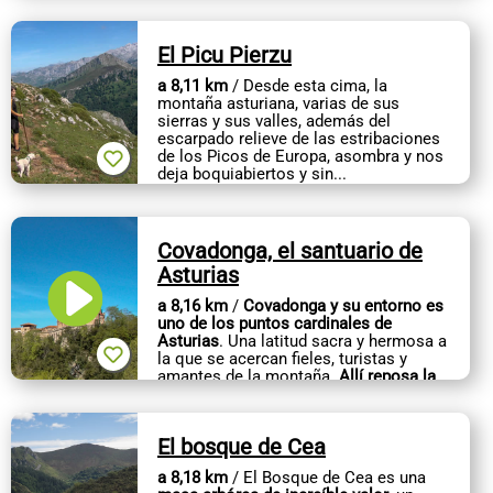
El Picu Pierzu
a 8,11 km
/ Desde esta cima, la
montaña asturiana, varias de sus
sierras y sus valles, además del
escarpado relieve de las estribaciones
de los Picos de Europa, asombra y nos
deja boquiabiertos y sin...
Covadonga, el santuario de
Asturias
a 8,16 km
/
Covadonga y su entorno es
uno de los puntos cardinales de
Asturias
. Una latitud sacra y hermosa a
la que se acercan fieles, turistas y
amantes de la montaña.
Allí reposa la
imagen de la adorada...
El bosque de Cea
a 8,18 km
/ El Bosque de Cea es una