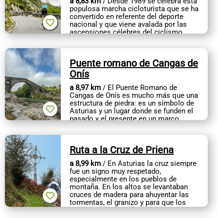
a 8,83 km
/ Desde 1989 se celebra esta
populosa marcha cicloturista que se ha
convertido en referente del deporte
nacional y que viene avalada por las
ascensiones célebres del ciclismo
profesional. Su fecha es variable...
Puente romano de Cangas de
Onís
a 8,97 km
/ El Puente Romano de
Cangas de Onís es mucho más que una
estructura de piedra: es un símbolo de
Asturias y un lugar donde se funden el
pasado y el presente en un marco
natural inigualable.
Su...
Ruta a la Cruz de Priena
a 8,99 km
/ En Asturias la cruz siempre
fue un signo muy respetado,
especialmente en los pueblos de
montaña. En los altos se levantaban
cruces de madera para ahuyentar las
tormentas, el granizo y para que los
rayos no...