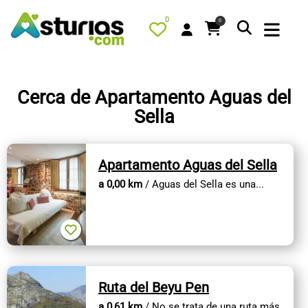
0
0
Cerca de Apartamento Aguas del
Sella
PORTADA
QUÉ HACER
Apartamento Aguas del Sella
ALOJAMIENTOS
a 0,00 km
/ Aguas del Sella es una...
RESTAURANTES
TURISMO ACTIVO
TIENDA
AGENDA
Ruta del Beyu Pen
OFERTAS
a 0,61 km
/ No se trata de una ruta más,