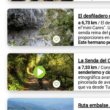
El desfiladero
a 6,73 km
/ El d
el"mini Cares". 
senda reina del 
proporciones en 
Este hermano pe
para...
La Senda del 
a 7,33 km
/ Cons
senderismo y cic
etnográfica ava
pincelada de av
que va desde Tu
Ruta embalse A