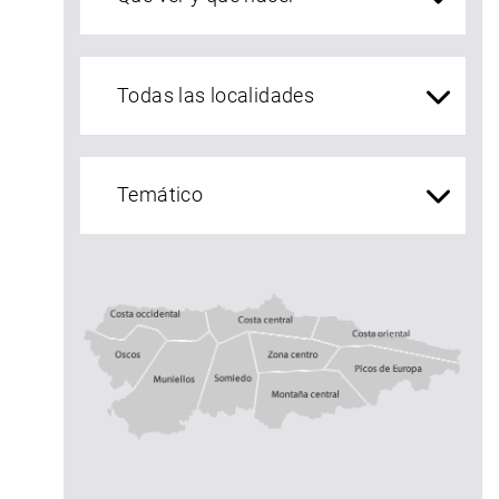
localidades Asturias
Costa central
Costa occidental
Costa oriental
Oscos
Muniellos
zona centro
Somiedo
Montaña central
Picos de Europ