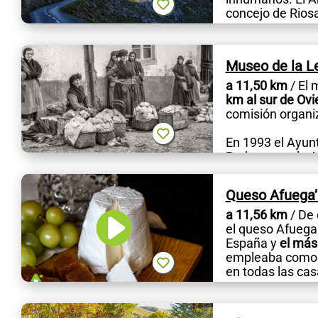
concejo de Riosa
Museo de la L
a 11,50 km
/ El 
km al sur de Ov
comisión organi
En 1993 el Ayun
Probe crean la A
Queso Afuega’l
a 11,56 km
/ De 
el queso Afuega
España y
el más
empleaba como 
en todas las cas