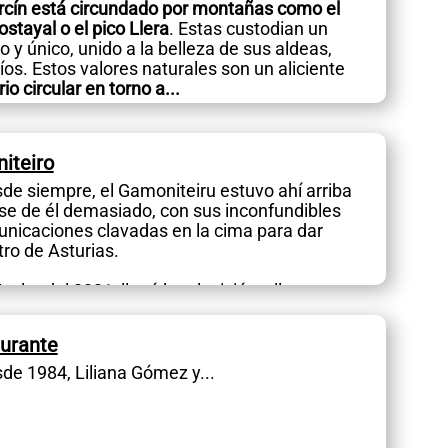
cín está circundado por montañas como el
tayal o el pico Llera
. Estas custodian un
o y único, unido a la belleza de sus aldeas,
os. Estos valores naturales son un aliciente
rio circular en torno a...
iteiro
de siempre, el Gamoniteiru estuvo ahí arriba
se de él demasiado, con sus inconfundibles
nicaciones clavadas en la cima para dar
tro de Asturias.
elta del 2021, llegó la televisión y llegaron
aurante
de 1984, Liliana Gómez y...