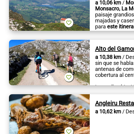
a 10,06 km
/
Mor
Monsacro, La Mos
paisaje grandios
majadas y caserí
para
este itinera
Alto del Gamon
a 10,38 km
/ Des
sin que se habla
antenas de comu
cobertura al cen
Luego llegó La Vu
las...
Angleiru Rest
a 10,62 km
/ Des