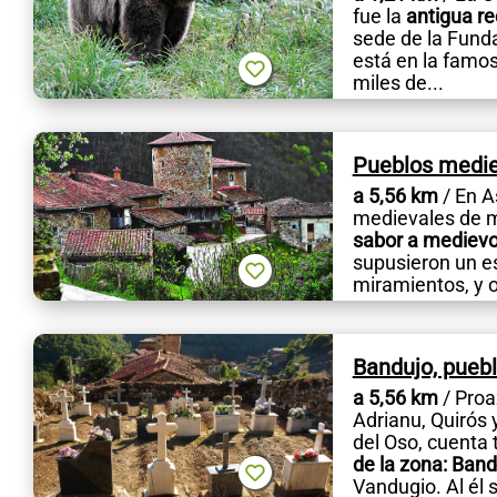
fue la
antigua re
sede de la Funda
está en la famo
miles de...
Pueblos medie
a 5,56 km
/ En A
medievales de m
sabor a mediev
supusieron un es
miramientos, y o
Bandujo, pueb
a 5,56 km
/ Proa
Adrianu, Quirós 
del Oso, cuenta
de la zona: Ban
Vandugio. Al él s