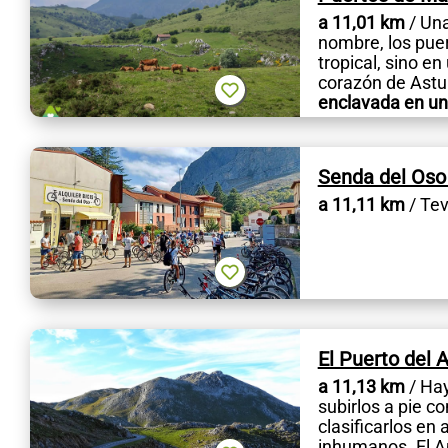
a 11,01 km
/ Una
nombre, los pue
tropical, sino e
corazón de Astur
enclavada en un
Senda del Oso
a 11,11 km
/ Tev
El Puerto del A
a 11,13 km
/ Hay
subirlos a pie c
clasificarlos en
inhumanos. El An