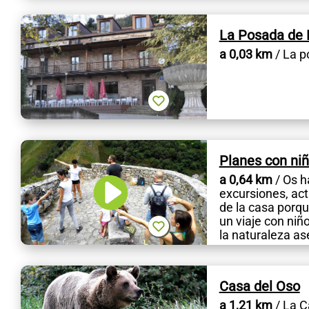
La Posada de 
a 0,03 km
/ La p
Planes con niñ
a 0,64 km
/ Os h
excursiones, act
de la casa porq
un viaje con niñ
la naturaleza as
Casa del Oso
a 1,21 km
/ La C