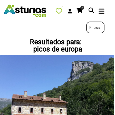
0
0
Filtros
Resultados para:
PORTADA
picos de europa
QUÉ HACER
ALOJAMIENTOS
RESTAURANTES
TURISMO ACTIVO
TIENDA
AGENDA
OFERTAS