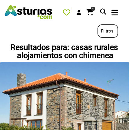
0
0
Filtros
Resultados para: casas rurales
PORTADA
alojamientos con chimenea
QUÉ HACER
ALOJAMIENTOS
RESTAURANTES
TURISMO ACTIVO
TIENDA
AGENDA
OFERTAS