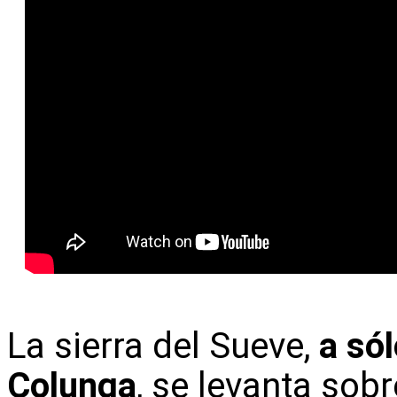
La sierra del Sueve,
a só
Colunga
, se levanta sob